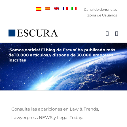
Saltar
Canal de denuncias
al
Zona de Usuarios
contenido
¡Somos noticia! El blog de Escura ha publicado más
de 10.000 artículos y dispone de 30.000 empresas
inscritas
Consulte las apariciones en Law & Trends,
Lawyerpress NEWS y Legal Today: