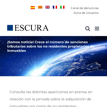
Saltar
Canal de denuncias
al
Zona de Usuarios
contenido
¡Somos noticia! Crece el número de sanciones
tributarias sobre los no residentes propietarios de
inmuebles
Consulte las distintas apariciones en prensa en
relación con la jornada sobre la adquisición de
inmuebles por parte de no residentes: