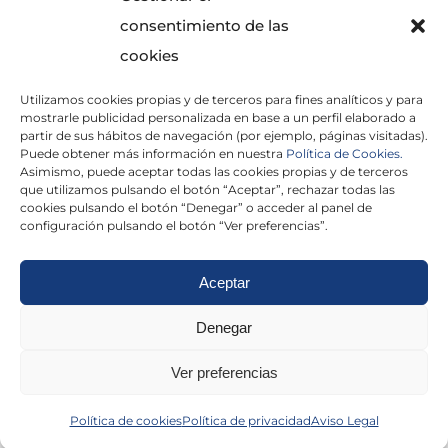
consentimiento de las
cookies
Utilizamos cookies propias y de terceros para fines analíticos y para
mostrarle publicidad personalizada en base a un perfil elaborado a
partir de sus hábitos de navegación (por ejemplo, páginas visitadas).
Puede obtener más información en nuestra
Política de Cookies.
Asimismo, puede aceptar todas las cookies propias y de terceros
He leído y acepto la
Política de Privacidad
que utilizamos pulsando el botón “Aceptar”, rechazar todas las
cookies pulsando el botón “Denegar” o acceder al panel de
configuración pulsando el botón “Ver preferencias”.
Aceptar
Politica de cookies
|
Aviso Legal
|
Politica de
Denegar
privacidad
|
Abogados
|
Economistas
|
Ver preferencias
Barcelona
|
Madrid
|
Tarragona
|
Política de cookies
Política de privacidad
Aviso Legal