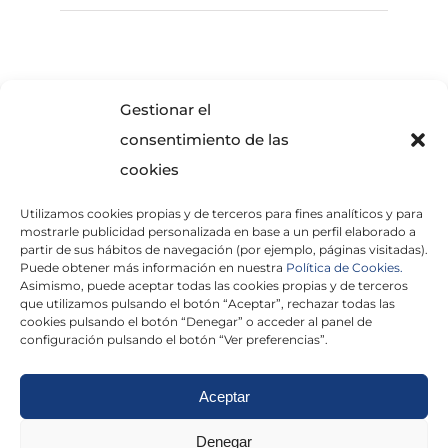
SOLICITA INFORMACIÓN
Gestionar el
consentimiento de las
cookies
Utilizamos cookies propias y de terceros para fines analíticos y para
mostrarle publicidad personalizada en base a un perfil elaborado a
partir de sus hábitos de navegación (por ejemplo, páginas visitadas).
Puede obtener más información en nuestra
Política de Cookies.
Asimismo, puede aceptar todas las cookies propias y de terceros
He leído y acepto la
Política de Privacidad
que utilizamos pulsando el botón “Aceptar”, rechazar todas las
cookies pulsando el botón “Denegar” o acceder al panel de
configuración pulsando el botón “Ver preferencias”.
Aceptar
Politica de cookies
|
Aviso Legal
|
Politica de
Denegar