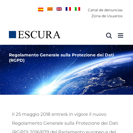
Saltar
Canal de denuncias
al
Zona de Usuarios
contenido
Regolamento Generale sulla Protezione dei Dati
(RGPD)
Il 25 maggio 2018 entrerà in vigore il nuovo
Regolamento Generale sulla Protezione dei Dati
(RGPD) 2016/679 del Parlamento europeo e del