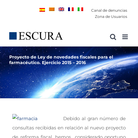
Saltar
Canal de denuncias
al
Zona de Usuarios
contenido
Proyecto de Ley de novedades fiscales para el
farmacéutico. Ejercicio 2015 – 2016
Debido al gran número de
consultas recibidas en relación al nuevo proyecto
de reforma fiscal, hemos considerado oportuno