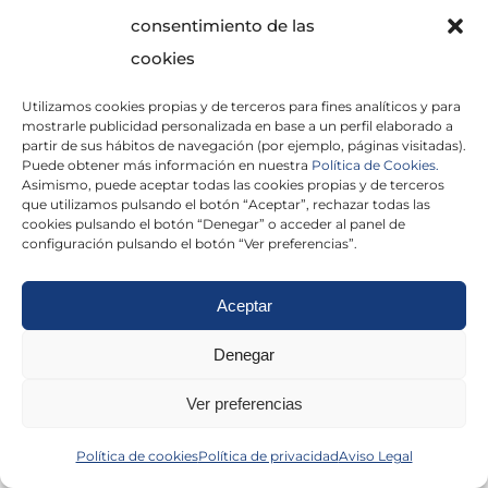
consentimiento de las
cookies
Utilizamos cookies propias y de terceros para fines analíticos y para
mostrarle publicidad personalizada en base a un perfil elaborado a
partir de sus hábitos de navegación (por ejemplo, páginas visitadas).
Puede obtener más información en nuestra
Política de Cookies.
Asimismo, puede aceptar todas las cookies propias y de terceros
He leído y acepto la
Política de Privacidad
que utilizamos pulsando el botón “Aceptar”, rechazar todas las
cookies pulsando el botón “Denegar” o acceder al panel de
configuración pulsando el botón “Ver preferencias”.
Aceptar
Politica de cookies
|
Aviso Legal
|
Politica de
Denegar
privacidad
|
Abogados
|
Economistas
|
Ver preferencias
Barcelona
|
Madrid
|
Tarragona
|
Política de cookies
Política de privacidad
Aviso Legal