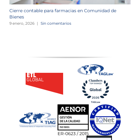
Cierre contable para farmacias en Comunidad de
O
Bienes
o
9 enero, 2026
|
Sin comentarios
3