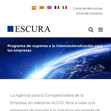
Saltar
Canal de denuncias
al
Zona de Usuarios
contenido
Programa de cupones a la Internacionalización para
las empresas
La Agencia para la Competitividad de la
Empresa, en adelante ACCIÓ, lleva a cabo una
estrategia de soporte a la industria encargada de