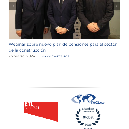
Webinar sobre nuevo plan de pensiones para el sector
J
de la construcción
n
26 marzo, 2024
|
Sin comentarios
1