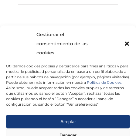
SOLICITA INFORMACIÓN
Gestionar el
consentimiento de las
cookies
Utilizamos cookies propias y de terceros para fines analíticos y para
mostrarle publicidad personalizada en base a un perfil elaborado a
partir de sus hábitos de navegación (por ejemplo, páginas visitadas).
Puede obtener más información en nuestra
Política de Cookies.
Asimismo, puede aceptar todas las cookies propias y de terceros
He leído y acepto la
Política de Privacidad
que utilizamos pulsando el botón “Aceptar”, rechazar todas las
cookies pulsando el botón “Denegar” o acceder al panel de
configuración pulsando el botón “Ver preferencias”.
Aceptar
Politica de cookies
|
Aviso Legal
|
Politica de
Denegar