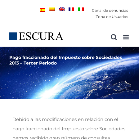
Saltar
Canal de denuncias
al
Zona de Usuarios
contenido
Pago fraccionado del Impuesto sobre Sociedades
2013 – Tercer Periodo
Debido a las modificaciones en relación con el
pago fraccionado del Impuesto sobre Sociedades,
hemos recibido gran número de consultas