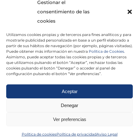
Gestionar el
consentimiento de las
cookies
Utilizamos cookies propias y de terceros para fines analíticos y para
mostrarle publicidad personalizada en base a un perfil elaborado a
partir de sus hábitos de navegación (por ejemplo, páginas visitadas).
Puede obtener más información en nuestra
Política de Cookies.
Asimismo, puede aceptar todas las cookies propias y de terceros
He leído y acepto la
Política de Privacidad
que utilizamos pulsando el botón “Aceptar”, rechazar todas las
cookies pulsando el botón “Denegar” o acceder al panel de
configuración pulsando el botón “Ver preferencias”.
Aceptar
Politica de cookies
|
Aviso Legal
|
Politica de
Denegar
privacidad
|
Abogados
|
Economistas
|
Ver preferencias
Barcelona
|
Madrid
|
Tarragona
|
Política de cookies
Política de privacidad
Aviso Legal