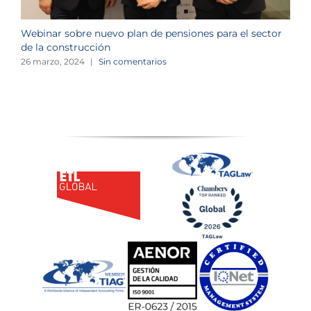
Webinar sobre nuevo plan de pensiones para el sector
J
de la construcción
n
26 marzo, 2024
|
Sin comentarios
1