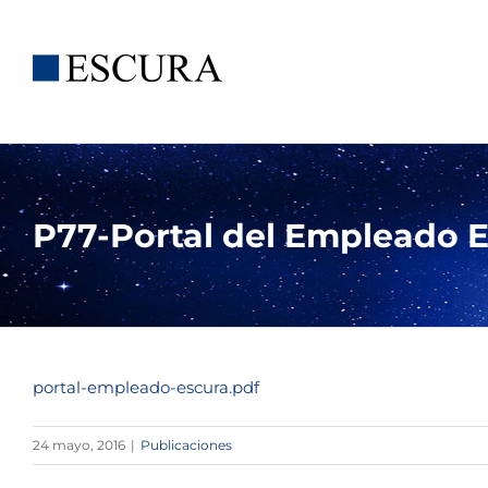
Saltar
al
contenido
P77-Portal del Empleado E
portal-empleado-escura.pdf
24 mayo, 2016
|
Publicaciones