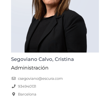
Segoviano Calvo, Cristina
Administración
csegoviano@escura.com
934940131
Barcelona