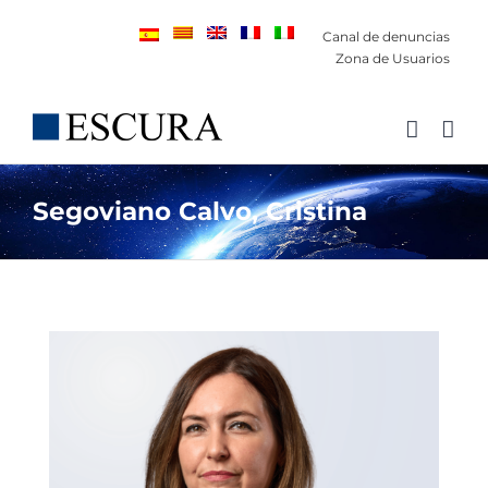
Saltar
Canal de denuncias
al
Zona de Usuarios
contenido
Segoviano Calvo, Cristina