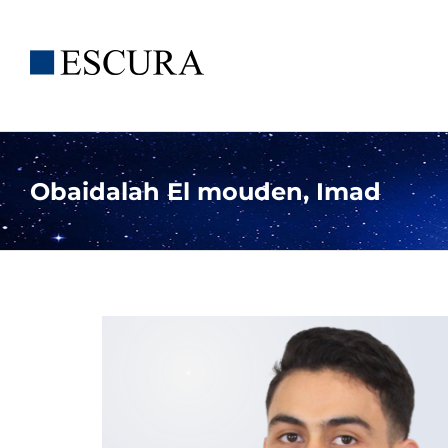
Saltar
al
contenido
Obaidalah El mouden, Imad