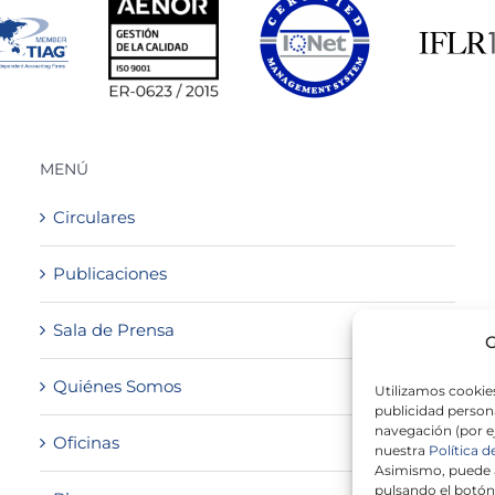
MENÚ
Circulares
Publicaciones
Sala de Prensa
G
Quiénes Somos
Utilizamos cookies
publicidad persona
navegación (por e
Oficinas
nuestra
Política d
Asimismo, puede a
pulsando el botón