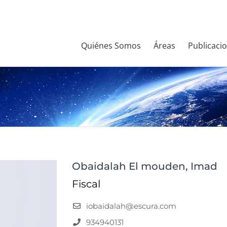
Quiénes Somos
Áreas
Publicaci
Obaidalah El mouden, Imad
Fiscal
iobaidalah@escura.com
934940131