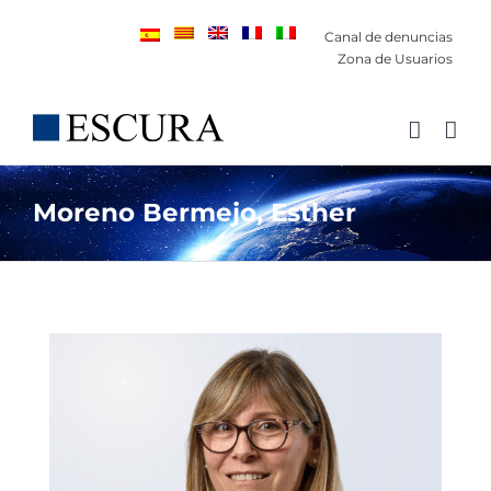
Saltar
Canal de denuncias
al
Zona de Usuarios
contenido
Moreno Bermejo, Esther