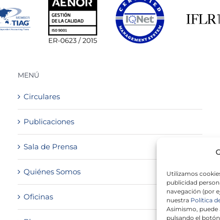
MENÚ
Circulares
Publicaciones
Sala de Prensa
G
Quiénes Somos
Utilizamos cookies
publicidad persona
navegación (por e
Oficinas
nuestra
Política d
Asimismo, puede a
pulsando el botón