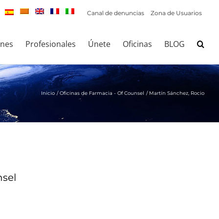
Canal de denuncias
Zona de Usuarios
ones
Profesionales
Únete
Oficinas
BLOG
Inicio
Oficinas de Farmacia - Of Counsel
Martín Sánchez, Rocio
nsel