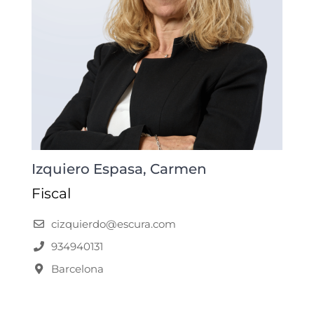
Izquiero Espasa, Carmen
Fiscal
cizquierdo@escura.com
934940131
Barcelona