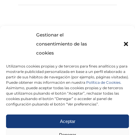
SOLICITA INFORMACIÓN
Gestionar el
consentimiento de las
cookies
Utilizamos cookies propias y de terceros para fines analíticos y para
mostrarle publicidad personalizada en base a un perfil elaborado a
partir de sus hábitos de navegación (por ejemplo, páginas visitadas).
Puede obtener más información en nuestra
Política de Cookies.
Asimismo, puede aceptar todas las cookies propias y de terceros
He leído y acepto la
Política de Privacidad
que utilizamos pulsando el botón “Aceptar”, rechazar todas las
cookies pulsando el botón “Denegar” o acceder al panel de
configuración pulsando el botón “Ver preferencias”.
Aceptar
Politica de cookies
|
Aviso Legal
|
Politica de
Denegar