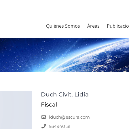
Quiénes Somos
Áreas
Publicaci
Duch Civit, Lidia
Fiscal
lduch@escura.com
934940131