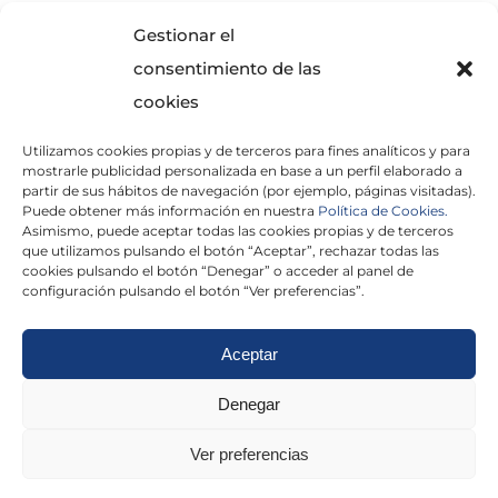
SOLICITA INFORMACIÓN
Gestionar el
consentimiento de las
cookies
Utilizamos cookies propias y de terceros para fines analíticos y para
mostrarle publicidad personalizada en base a un perfil elaborado a
partir de sus hábitos de navegación (por ejemplo, páginas visitadas).
Puede obtener más información en nuestra
Política de Cookies.
Asimismo, puede aceptar todas las cookies propias y de terceros
He leído y acepto la
Política de Privacidad
que utilizamos pulsando el botón “Aceptar”, rechazar todas las
cookies pulsando el botón “Denegar” o acceder al panel de
configuración pulsando el botón “Ver preferencias”.
Aceptar
Politica de cookies
|
Aviso Legal
|
Politica de
Denegar
privacidad
|
Abogados
|
Economistas
|
Ver preferencias
Barcelona
|
Madrid
|
Tarragona
|