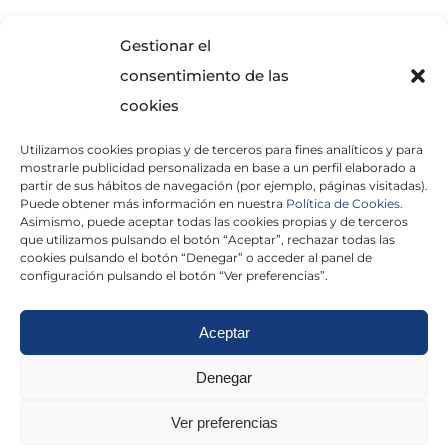
SOLICITA INFORMACIÓN
Gestionar el
consentimiento de las
cookies
Utilizamos cookies propias y de terceros para fines analíticos y para
mostrarle publicidad personalizada en base a un perfil elaborado a
partir de sus hábitos de navegación (por ejemplo, páginas visitadas).
Puede obtener más información en nuestra
Política de Cookies.
Asimismo, puede aceptar todas las cookies propias y de terceros
He leído y acepto la
Política de Privacidad
que utilizamos pulsando el botón “Aceptar”, rechazar todas las
cookies pulsando el botón “Denegar” o acceder al panel de
configuración pulsando el botón “Ver preferencias”.
Aceptar
Politica de cookies
|
Aviso Legal
|
Politica de
Denegar
privacidad
|
Abogados
|
Economistas
|
Ver preferencias
Barcelona
|
Madrid
|
Tarragona
|