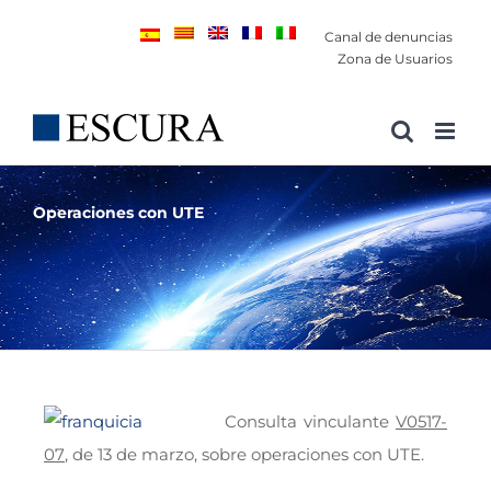
Saltar
Canal de denuncias
al
Zona de Usuarios
contenido
Operaciones con UTE
Consulta vinculante
V0517-
07
, de 13 de marzo, sobre operaciones con UTE.