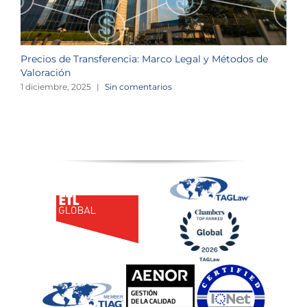
Precios de Transferencia: Marco Legal y Métodos de
I
Valoración
s
1 diciembre, 2025
|
Sin comentarios
1