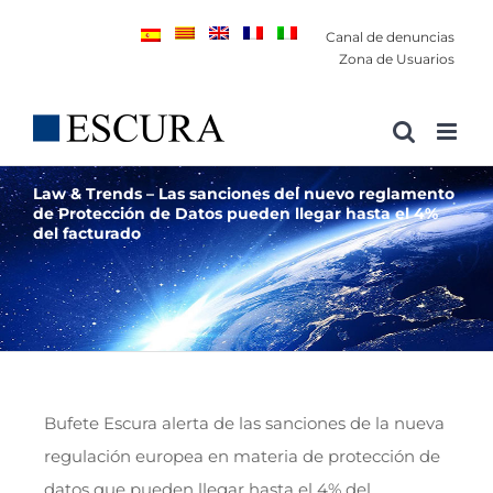
Saltar
Canal de denuncias
al
Zona de Usuarios
contenido
Law & Trends – Las sanciones del nuevo reglamento
de Protección de Datos pueden llegar hasta el 4%
del facturado
Bufete Escura alerta de las sanciones de la nueva
regulación europea en materia de protección de
datos que pueden llegar hasta el 4% del