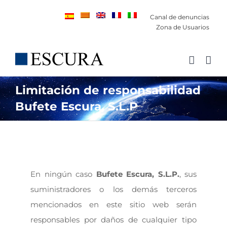
Saltar
Canal de denuncias
al
Zona de Usuarios
contenido
Limitación de responsabilidad
Bufete Escura, S.L.P
En ningún caso
Bufete Escura, S.L.P.
, sus
suministradores o los demás terceros
mencionados en este sitio web serán
responsables por daños de cualquier tipo