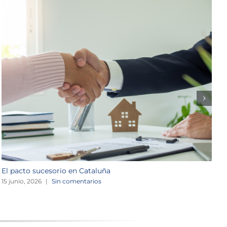
El pacto sucesorio en Cataluña
S
s
15 junio, 2026
|
Sin comentarios
1