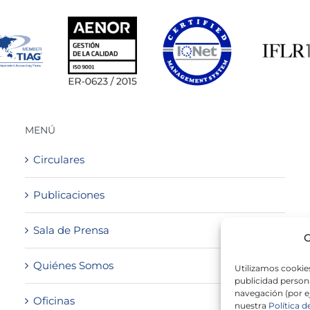
MENÚ
Circulares
Publicaciones
Sala de Prensa
G
Quiénes Somos
Utilizamos cookies
publicidad persona
navegación (por e
Oficinas
nuestra
Política d