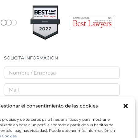
SOLICITA INFORMACIÓN
estionar el consentimiento de las cookies
 propias y de terceros para fines analíticos y para mostrarle
He leído y acepto la
Política de Privacidad
lizada en base a un perfil elaborado a partir de sus hábitos de
jemplo, páginas visitadas). Puede obtener más información en
e Cookies.