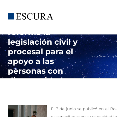
Saltar
Ley 8/2021, de 2 de
al
contenido
junio, por la que se
reforma la
legislación civil y
procesal para el
Inicio
Derecho de f
apoyo a las
personas con
discapacidad en el
ejercicio de su
capacidad jurídica
El 3 de junio se publicó en el Bol
discapacitadas en su capacidad int