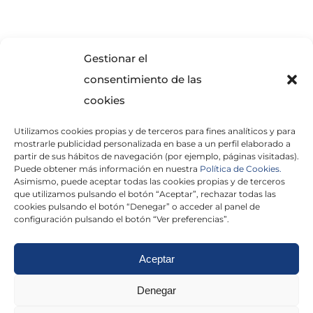
SOLICITA INFORMACIÓN
Gestionar el
consentimiento de las
cookies
Utilizamos cookies propias y de terceros para fines analíticos y para
mostrarle publicidad personalizada en base a un perfil elaborado a
partir de sus hábitos de navegación (por ejemplo, páginas visitadas).
Puede obtener más información en nuestra
Política de Cookies.
Asimismo, puede aceptar todas las cookies propias y de terceros
He leído y acepto la
Política de Privacidad
que utilizamos pulsando el botón “Aceptar”, rechazar todas las
cookies pulsando el botón “Denegar” o acceder al panel de
configuración pulsando el botón “Ver preferencias”.
Aceptar
Politica de cookies
|
Aviso Legal
|
Politica de
Denegar
privacidad
|
Abogados
|
Economistas
|