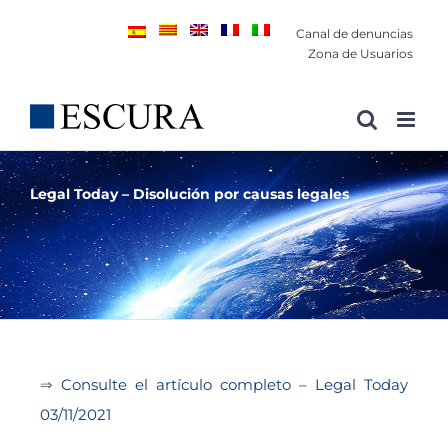
Saltar
Canal de denuncias
al
Zona de Usuarios
contenido
Legal Today – Disolución por causas legales
⇒
Consulte el artículo completo – Legal Today
03/11/2021