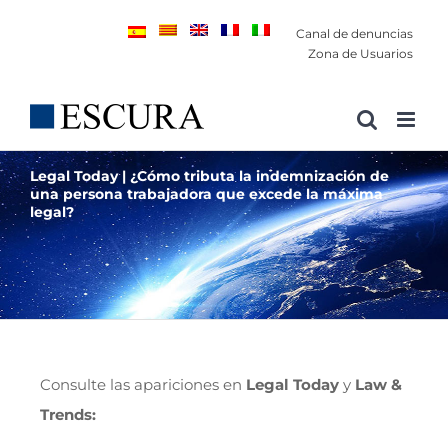
Saltar
Canal de denuncias
al
Zona de Usuarios
contenido
Legal Today | ¿Cómo tributa la indemnización de
una persona trabajadora que excede la máxima
legal?
Consulte las apariciones en
Legal Today
y
Law &
Trends: