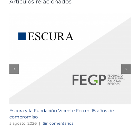
Artículos relacionados
Escura y la Fundación Vicente Ferrer: 15 años de
N
compromiso
2
5 agosto, 2026
|
Sin comentarios