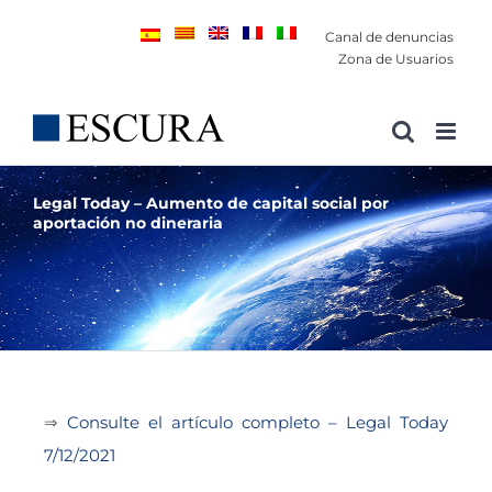
Saltar
Canal de denuncias
al
Zona de Usuarios
contenido
Legal Today – Aumento de capital social por
aportación no dineraria
⇒
Consulte el artículo completo – Legal Today
7/12/2021