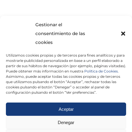
SOLICITA INFORMACIÓN
Gestionar el
consentimiento de las
cookies
Utilizamos cookies propias y de terceros para fines analíticos y para
mostrarle publicidad personalizada en base a un perfil elaborado a
partir de sus hábitos de navegación (por ejemplo, páginas visitadas).
Puede obtener más información en nuestra
Política de Cookies.
Asimismo, puede aceptar todas las cookies propias y de terceros
He leído y acepto la
Política de Privacidad
que utilizamos pulsando el botón “Aceptar”, rechazar todas las
cookies pulsando el botón “Denegar” o acceder al panel de
configuración pulsando el botón “Ver preferencias”.
Aceptar
Politica de cookies
|
Aviso Legal
|
Politica de
Denegar
privacidad
|
Abogados
|
Economistas
|