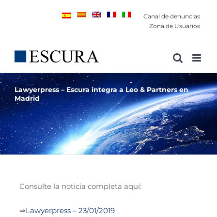
Saltar
Canal de denuncias
al
Zona de Usuarios
contenido
Lawyerpress – Escura integra a Leo & Partners en
Madrid
Consulte la noticia completa aquí:
⇒
Lawyerpress – 23/01/2019