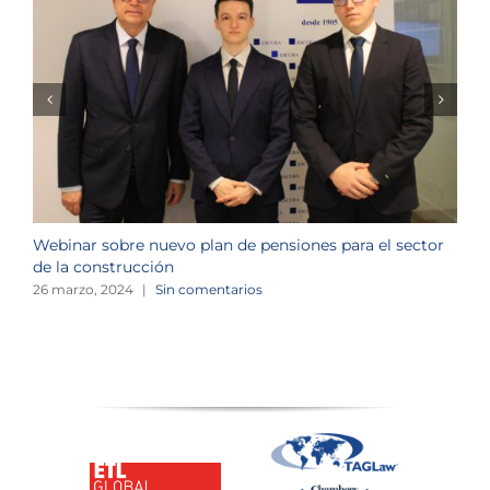
Webinar sobre nuevo plan de pensiones para el sector
J
de la construcción
n
26 marzo, 2024
|
Sin comentarios
1