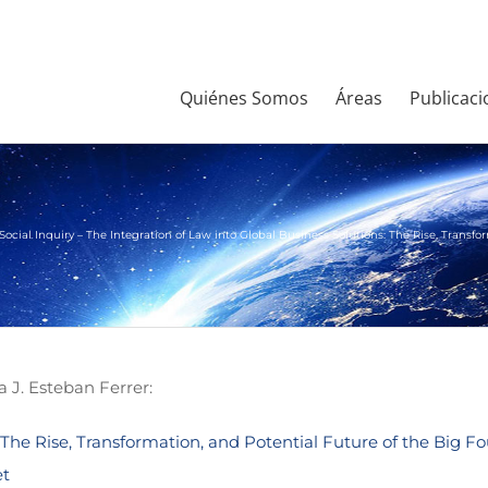
Quiénes Somos
Áreas
Publicaci
Social Inquiry – The Integration of Law into Global Business Solutions: The Rise, Transf
a J. Esteban Ferrer:
 The Rise, Transformation, and Potential Future of the Big Fo
et