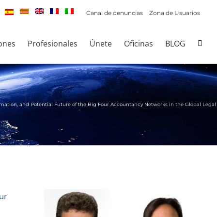
Canal de denuncias
Zona de Usuarios
ones
Profesionales
Únete
Oficinas
BLOG
ormation, and Potential Future of the Big Four Accountancy Networks in the Global Legal
ur