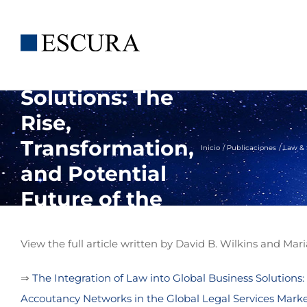
Saltar
Integration of
al
Law into Global
contenido
Business
Solutions: The
Rise,
Transformation,
Inicio
Publicaciones
Law & 
and Potential
Future of the
Big Four
Accountancy
View the full article written by David B. Wilkins and Mari
Networks in the
⇒
The Integration of Law into Global Business Solutions:
Global Legal
Accoutancy Networks in the Global Legal Services Mark