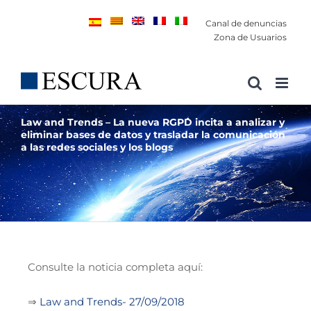
Saltar
Canal de denuncias
al
Zona de Usuarios
contenido
Law and Trends – La nueva RGPD incita a analizar y
eliminar bases de datos y trasladar la comunicación
a las redes sociales y los blogs
Consulte la noticia completa aquí:
⇒
Law and Trends- 27/09/2018