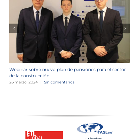
Webinar sobre nuevo plan de pensiones para el sector
J
de la construcción
n
26 marzo, 2024
|
Sin comentarios
1