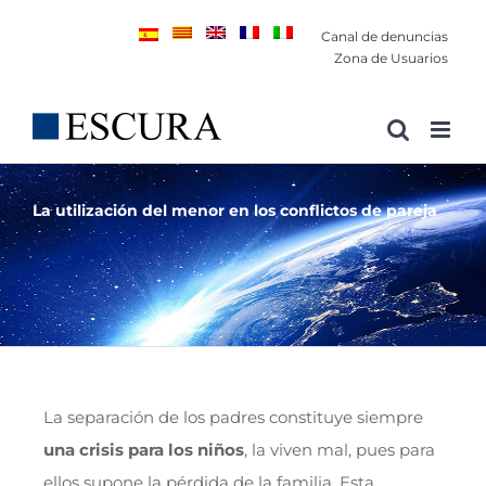
Saltar
Canal de denuncias
al
Zona de Usuarios
contenido
La utilización del menor en los conflictos de pareja
La separación de los padres constituye siempre
una crisis para los niños
, la viven mal, pues para
ellos supone la pérdida de la familia. Esta