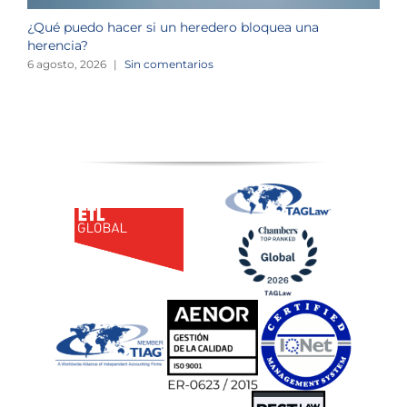
¿Qué puedo hacer si un heredero bloquea una
¿
herencia?
1
6 agosto, 2026
|
Sin comentarios