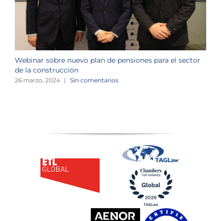
Webinar sobre nuevo plan de pensiones para el sector
J
de la construcción
n
26 marzo, 2024
|
Sin comentarios
1