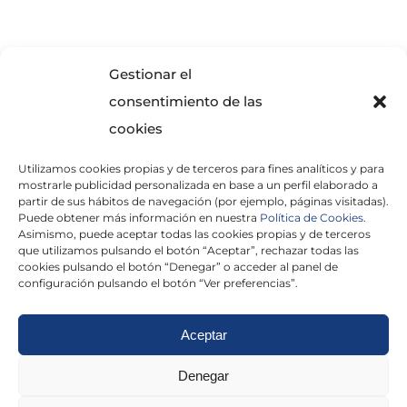
SOLICITA INFORMACIÓN
Gestionar el
consentimiento de las
cookies
Utilizamos cookies propias y de terceros para fines analíticos y para
mostrarle publicidad personalizada en base a un perfil elaborado a
partir de sus hábitos de navegación (por ejemplo, páginas visitadas).
Puede obtener más información en nuestra
Política de Cookies.
Asimismo, puede aceptar todas las cookies propias y de terceros
He leído y acepto la
Política de Privacidad
que utilizamos pulsando el botón “Aceptar”, rechazar todas las
cookies pulsando el botón “Denegar” o acceder al panel de
configuración pulsando el botón “Ver preferencias”.
Aceptar
Politica de cookies
|
Aviso Legal
|
Politica de
Denegar
privacidad
|
Abogados
|
Economistas
|