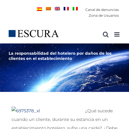
Saltar
Canal de denuncias
al
Zona de Usuarios
contenido
La responsabilidad del hotelero por daños de los
clientes en el establecimiento
¿Qué sucede
cuando un cliente, durante su estancia en un
establecimiento hotelero, sufre una caída? ¿Debe