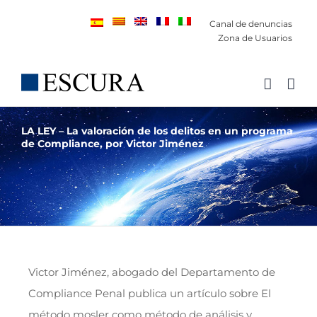
Saltar
Canal de denuncias
al
Zona de Usuarios
contenido
LA LEY – La valoración de los delitos en un programa
de Compliance, por Victor Jiménez
Victor Jiménez, abogado del Departamento de
Compliance Penal publica un artículo sobre El
método mosler como método de análisis y