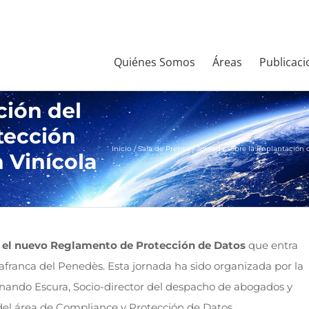
Quiénes Somos
Áreas
Publicaci
ción del
tección
Inicio
Sala de Prensa
Jornada sobre la implantación 
 Vinícola
e el nuevo Reglamento de Protección de Datos
que entra
afranca del Penedès. Esta jornada ha sido organizada por la
ernando Escura, Socio-director del despacho de abogados y
del área de Compliance y Protección de Datos.