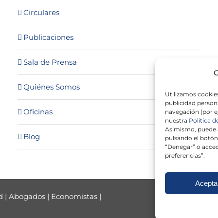
Circulares
Publicaciones
Sala de Prensa
G
Quiénes Somos
Utilizamos cookies
publicidad persona
Oficinas
navegación (por e
nuestra
Política d
Asimismo, puede a
Blog
pulsando el botón
“Denegar” o acced
preferencias”.
Acepta
d
|
Abogados
|
Economistas
|