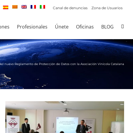
Canal de denuncias
Zona de Usuarios
ones
Profesionales
Únete
Oficinas
BLOG
del nuevo Reglamento de Protección de Datos con la Asociación Vinícola Catalana