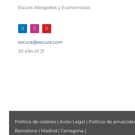
Escura Abogados y Economistas
escura@escura.com
93 494 01 31
Politica de cookies
|
Aviso Legal
|
Politica de privacida
Barcelona
|
Madrid
|
Tarragona
|