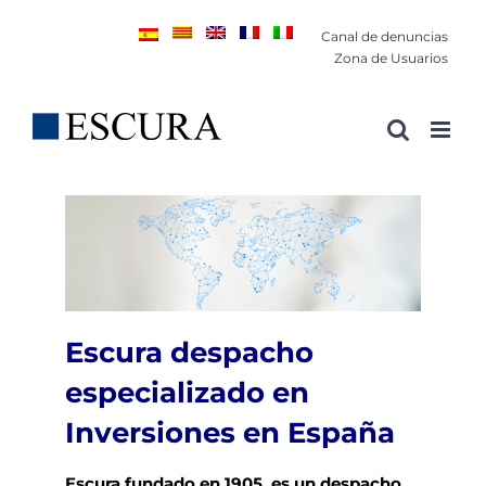
Saltar
Canal de denuncias
al
Zona de Usuarios
contenido
Escura despacho
especializado en
Inversiones en España
Escura fundado en 1905, es un despacho