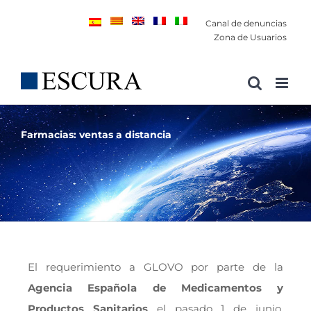
Saltar
Canal de denuncias
al
Zona de Usuarios
contenido
Farmacias: ventas a distancia
El requerimiento a GLOVO por parte de la
Agencia Española de Medicamentos y
Productos Sanitarios
el pasado 1 de junio,