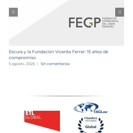
Escura y la Fundación Vicente Ferrer: 15 años de
N
compromiso
2
5 agosto, 2026
|
Sin comentarios