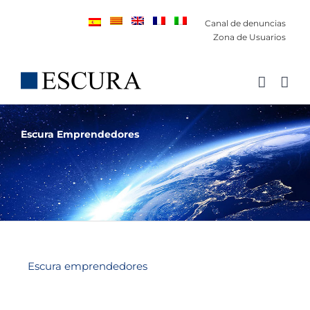
Saltar
Canal de denuncias
al
Zona de Usuarios
contenido
Escura Emprendedores
Escura emprendedores