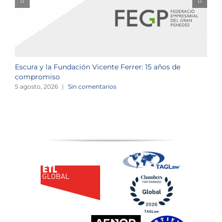
Escura y la Fundación Vicente Ferrer: 15 años de
N
compromiso
2
5 agosto, 2026
|
Sin comentarios