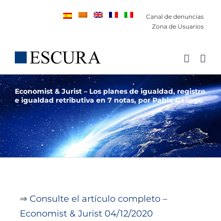
Saltar
Canal de denuncias
al
Zona de Usuarios
contenido
Economist & Jurist – Los planes de igualdad, registro
e igualdad retributiva en 7 notas, por Pablo Gallego
⇒
Consulte el artículo completo –
Economist & Jurist 04/12/2020