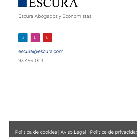
Escura Abogados y Economistas
escura@escura.com
93 494 01 31
Politica de cookies
|
Aviso Legal
|
Politica de privacida