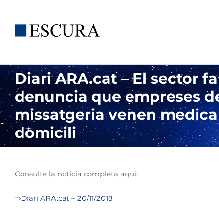
Saltar
al
contenido
Diari ARA.cat – El sector 
denuncia que empreses d
missatgeria venen medic
domicili
Consulte la noticia completa aquí:
⇒
Diari ARA.cat – 20/11/2018