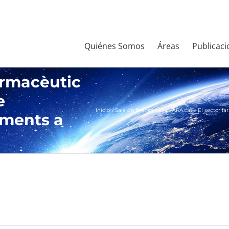
Quiénes Somos
Áreas
Publicaci
farmacèutic
e
Inicio
Sala de Prensa
Diari ARA.cat – El sector
aments a