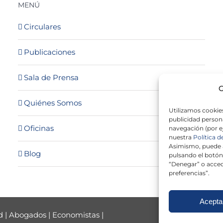
MENÚ
Circulares
Publicaciones
Sala de Prensa
G
Quiénes Somos
Utilizamos cookies
publicidad persona
Oficinas
navegación (por e
nuestra
Política d
Asimismo, puede a
Blog
pulsando el botón
“Denegar” o acced
preferencias”.
Acepta
d
|
Abogados
|
Economistas
|