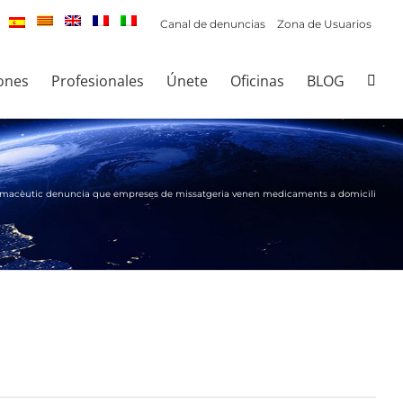
Canal de denuncias
Zona de Usuarios
ones
Profesionales
Únete
Oficinas
BLOG
 farmacèutic denuncia que empreses de missatgeria venen medicaments a domicili