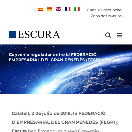
Saltar
Canal de denuncias
al
Zona de Usuarios
contenido
Convenio regulador entre la FEDERACIÓ
EMPRESARIAL DEL GRAN PENEDÈS (FEGP) y Escura
Calafell, 2 de julio de 2019, la FEDERACIÓ
D’EMPRESARIAL DEL GRAN PENEDÈS (FEGP)
y
Escura
han firmado un nuevo Convenio