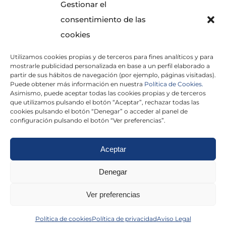
Gestionar el
consentimiento de las
cookies
Utilizamos cookies propias y de terceros para fines analíticos y para
mostrarle publicidad personalizada en base a un perfil elaborado a
partir de sus hábitos de navegación (por ejemplo, páginas visitadas).
Puede obtener más información en nuestra
Política de Cookies.
Asimismo, puede aceptar todas las cookies propias y de terceros
He leído y acepto la
Política de Privacidad
que utilizamos pulsando el botón “Aceptar”, rechazar todas las
cookies pulsando el botón “Denegar” o acceder al panel de
configuración pulsando el botón “Ver preferencias”.
Aceptar
Politica de cookies
|
Aviso Legal
|
Politica de
Denegar
privacidad
|
Abogados
|
Economistas
|
Ver preferencias
Barcelona
|
Madrid
|
Tarragona
|
Política de cookies
Política de privacidad
Aviso Legal