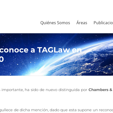
Quiénes Somos
Áreas
Publicaci
econoce a TAGLaw en
Inicio
Sala de Pr
0
s importante, ha sido de nuevo distinguida por
Chambers & 
ullece de dicha mención, dado que esta supone un reconoci