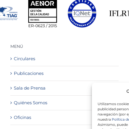
MENÚ
Circulares
Publicaciones
Sala de Prensa
G
Quiénes Somos
Utilizamos cookies
publicidad persona
navegación (por e
Oficinas
nuestra
Política d
Asimismo, puede a