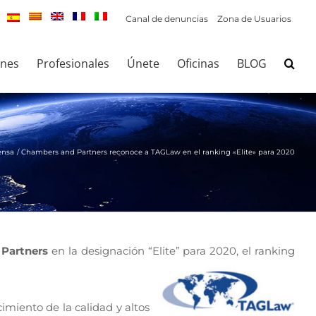
Canal de denuncias
Zona de Usuarios
ones
Profesionales
Únete
Oficinas
BLOG
ensa
Chambers and Partners reconoce a TAGLaw en el ranking «Elite» para 2020
Partners
en la designación “Elite” para 2020, el ranking
miento de la calidad y altos