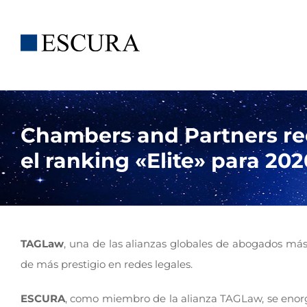
Saltar
al
contenido
Chambers and Partners r
el ranking «Elite» para 202
TAGLaw
, una de las alianzas globales de abogados má
de más prestigio en redes legales.
ESCURA
, como miembro de la alianza TAGLaw, se enorg