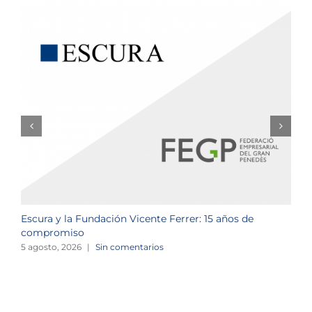
Escura y la Fundación Vicente Ferrer: 15 años de
N
compromiso
2
5 agosto, 2026
|
Sin comentarios