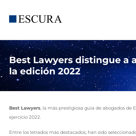
Saltar
al
contenido
Best Lawyers distingue a
la edición 2022
Best Lawyers
, la más prestigiosa guía de abogados de 
ejercicio 2022.
Entre los letrados más destacados, han sido seleccionad