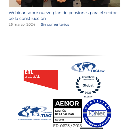
Webinar sobre nuevo plan de pensiones para el sector
J
de la construcción
n
26 marzo, 2024
|
Sin comentarios
1