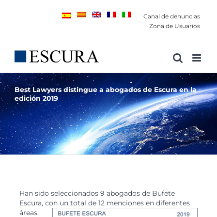
Saltar
Canal de denuncias
al
Zona de Usuarios
contenido
Best Lawyers distingue a abogados de Escura en la
edición 2019
Han sido seleccionados 9 abogados de Bufete
Escura, con un total de 12 menciones en diferentes
áreas.