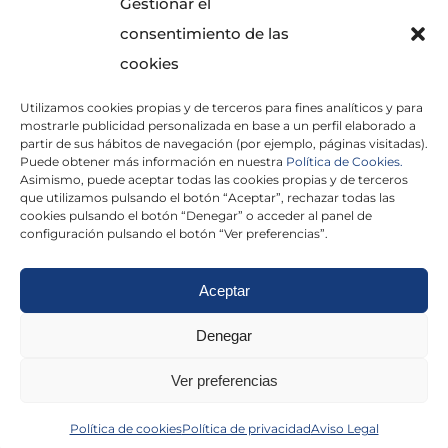
Gestionar el
consentimiento de las
cookies
Utilizamos cookies propias y de terceros para fines analíticos y para
mostrarle publicidad personalizada en base a un perfil elaborado a
partir de sus hábitos de navegación (por ejemplo, páginas visitadas).
Puede obtener más información en nuestra
Política de Cookies.
Asimismo, puede aceptar todas las cookies propias y de terceros
He leído y acepto la
Política de Privacidad
que utilizamos pulsando el botón “Aceptar”, rechazar todas las
cookies pulsando el botón “Denegar” o acceder al panel de
configuración pulsando el botón “Ver preferencias”.
Aceptar
Politica de cookies
|
Aviso Legal
|
Politica de
Denegar
privacidad
|
Abogados
|
Economistas
|
Ver preferencias
Barcelona
|
Madrid
|
Tarragona
|
Política de cookies
Política de privacidad
Aviso Legal