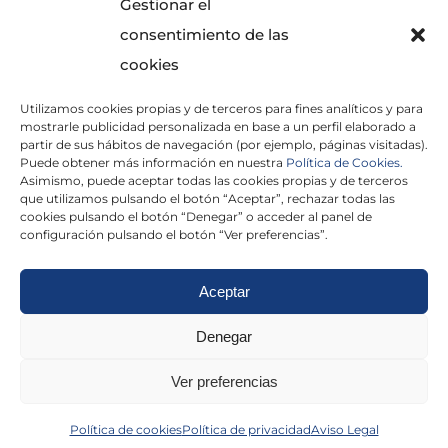
Gestionar el
consentimiento de las
cookies
Utilizamos cookies propias y de terceros para fines analíticos y para
mostrarle publicidad personalizada en base a un perfil elaborado a
partir de sus hábitos de navegación (por ejemplo, páginas visitadas).
Puede obtener más información en nuestra
Política de Cookies.
Asimismo, puede aceptar todas las cookies propias y de terceros
He leído y acepto la
Política de Privacidad
que utilizamos pulsando el botón “Aceptar”, rechazar todas las
cookies pulsando el botón “Denegar” o acceder al panel de
configuración pulsando el botón “Ver preferencias”.
Aceptar
Politica de cookies
|
Aviso Legal
|
Politica de
Denegar
privacidad
|
Abogados
|
Economistas
|
Ver preferencias
Barcelona
|
Madrid
|
Tarragona
|
Política de cookies
Política de privacidad
Aviso Legal