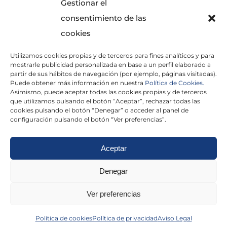
Gestionar el
consentimiento de las
cookies
Utilizamos cookies propias y de terceros para fines analíticos y para
mostrarle publicidad personalizada en base a un perfil elaborado a
partir de sus hábitos de navegación (por ejemplo, páginas visitadas).
Puede obtener más información en nuestra
Política de Cookies.
Asimismo, puede aceptar todas las cookies propias y de terceros
He leído y acepto la
Política de Privacidad
que utilizamos pulsando el botón “Aceptar”, rechazar todas las
cookies pulsando el botón “Denegar” o acceder al panel de
configuración pulsando el botón “Ver preferencias”.
Aceptar
Politica de cookies
|
Aviso Legal
|
Politica de
Denegar
privacidad
|
Abogados
|
Economistas
|
Ver preferencias
Barcelona
|
Madrid
|
Tarragona
|
Política de cookies
Política de privacidad
Aviso Legal