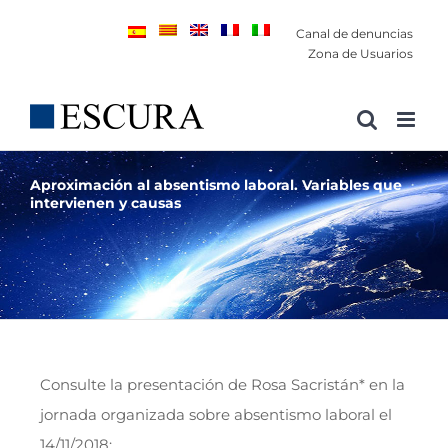
Saltar
Canal de denuncias
al
Zona de Usuarios
contenido
Aproximación al absentismo laboral. Variables que
intervienen y causas
Consulte la presentación de Rosa Sacristán* en la
jornada organizada sobre absentismo laboral el
14/11/2018: