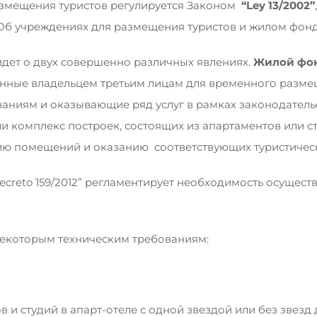
азмещения туристов регулируется Законом
“
Ley
13/2002”
Об учреждениях для размещения туристов и жилом фонд
идет о двух совершенно различных явлениях.
Жилой фон
нные владельцем третьим лицам для временного размещ
ниям и оказывающие ряд услуг в рамках законодательс
ли комплекс построек, состоящих из апартаментов или 
ю помещений и оказанию соответствующих туристически
Decreto 159/2012” регламентирует необходимость осущес
некоторым техническим требованиям:
тудий в апарт-отеле с одной звездой или без звезд д