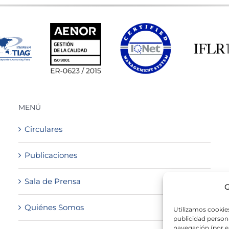
MENÚ
Circulares
Publicaciones
Sala de Prensa
G
Quiénes Somos
Utilizamos cookies
publicidad persona
navegación (por e