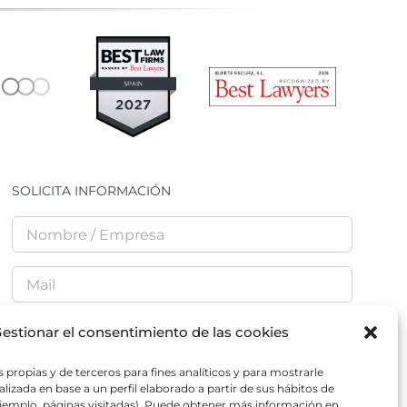
SOLICITA INFORMACIÓN
estionar el consentimiento de las cookies
 propias y de terceros para fines analíticos y para mostrarle
He leído y acepto la
Política de Privacidad
lizada en base a un perfil elaborado a partir de sus hábitos de
jemplo, páginas visitadas). Puede obtener más información en