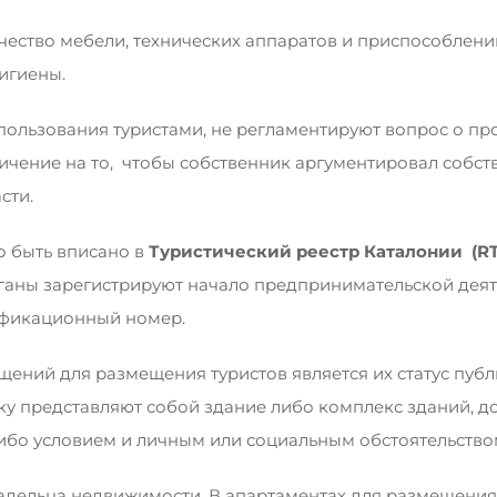
во мебели, технических аппаратов и приспособлений 
игиены.
ользования туристами, не регламентируют вопрос о пр
аничение на то, чтобы собственник аргументировал собс
сти.
 быть вписано в
Туристический реестр Каталонии (
R
ганы зарегистрируют начало предпринимательской деят
ификационный номер.
ний для размещения туристов является их статус публи
ку представляют собой здание либо комплекс зданий, 
ибо условием и личным или социальным обстоятельство
ладельца недвижимости. В апартаментах для размещени