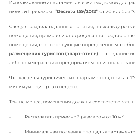
Использование апартаментов и жилых домов для р
июня, и Приказом
“
Decreto
159/2012”
от 20 ноября “
Следует разделять данные понятия, поскольку речь 
помещения, прямо или опосредованно предоставле
помещения, соответствующие определенным требова
размещения туристов (апарт-отель)
– это здание и
либо коммерческим предприятием по использовани
Что касается туристических апартаментов, приказ “
минимум один раз в неделю.
Тем не менее, помещения должны соответствовать 
– Располагать приемной размером от 10 м²
– Минимальная полезная площадь апартаментов и с