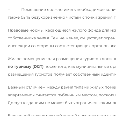
– Помещение должно иметь необходимое количест
также быть безукоризненно чистым с точки зрения г
Правовые нормы, касающиеся жилого фонда для исп
собственника жилья. Тем не менее, существует огр
инспекции со стороны соответствующих органов вла
Жилое помещение для размещения туристов должно
по туризму (
DGT
)
после того, как муниципальные ор
размещения туристов получает собственный идент
Важным отличием между двумя типами жилых помеще
апартаменты считаются публичным местом, посколь
Доступ к зданиям не может быть ограничен каким-л
Еще одной отличительной чертой является статус в