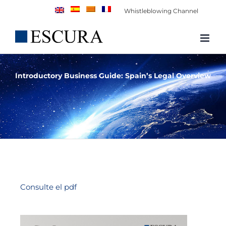
Skip
Whistleblowing Channel
to
content
Introductory Business Guide: Spain’s Legal Overview
Consulte el pdf