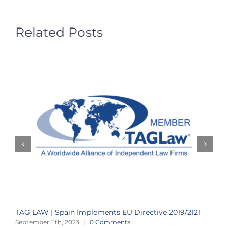
Related Posts
TAG LAW | Spain Implements EU Directive 2019/2121
T
T
September 11th, 2023
|
0 Comments